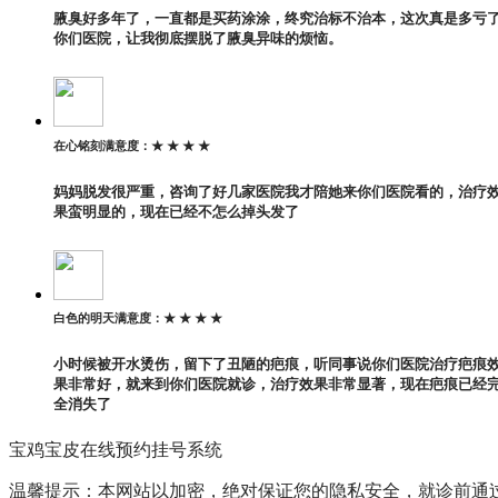
腋臭好多年了，一直都是买药涂涂，终究治标不治本，这次真是多亏
你们医院，让我彻底摆脱了腋臭异味的烦恼。
在心铭刻
满意度：
★ ★ ★ ★
妈妈脱发很严重，咨询了好几家医院我才陪她来你们医院看的，治疗
果蛮明显的，现在已经不怎么掉头发了
白色的明天
满意度：
★ ★ ★ ★
小时候被开水烫伤，留下了丑陋的疤痕，听同事说你们医院治疗疤痕
果非常好，就来到你们医院就诊，治疗效果非常显著，现在疤痕已经
全消失了
宝鸡宝皮在线预约挂号系统
温馨提示：本网站以加密，绝对保证您的隐私安全，就诊前通