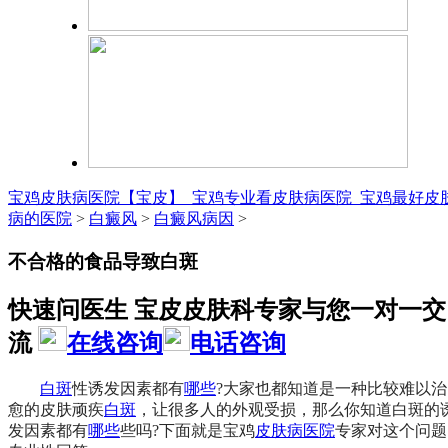
宝鸡皮肤病医院【宝皮】_宝鸡专业看皮肤病医院_宝鸡最好皮
病的医院
>
白癜风
>
白癜风病因
>
不合格的食品导致白斑
快速问医生 宝皮皮肤科专家与您一对一交
流
在线咨询
电话咨询
白斑
性诱发因素都有
哪些
?大家也都知道是一种比较难以治
愈的皮肤顽疾
白斑
，让很多人的外观受损，那么你知道白斑的
发因素都有
哪些
些吗?下面就是宝鸡
皮肤病
医院
专家对这个问题