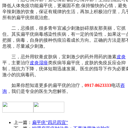
降低人体免疫功能扁平疣，更顽固不愈.保持愉快的心情，避免
辛辣刺激的饮食，保证有规律的生活，再加上积极治疗里，几
所有的扁平疣彻底治愈。
二，忌搔抓，很多青年宜减少刺激妨碍朋友那美丽，它抓
住。其实扁平疣病毒感染性疾病，有一定的传染性，如果这一
把握，病毒，自身的接种伤痕沿着成长方向。正确的方法是那
忽视，尽量减少刺激。
三，忌外用软膏皮肤病，宜刺激少的药外用药的激素
皮炎
平，主要治疗
皮炎
湿疹
类疾病等扁平疣，皮肤的免疫反应会抑
制，抵抗力下降，疣体短期迅速发展。医生的指导下作为必要
激小的抗病毒药。
如果你想知道更多的扁平疣的治疗，
0917-8623333
电话
咨
询
，我们是专业的医生为您解答。
上一篇：
扁平疣”四忌四宜”