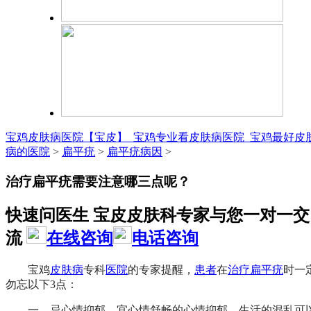
宝鸡皮肤病医院【宝皮】_宝鸡专业看皮肤病医院_宝鸡最好皮
病的医院
>
扁平疣
>
扁平疣病因
>
治疗扁平疣需要注意哪三点呢？
快速问医生 宝皮皮肤科专家与您一对一交
流
在线咨询
电话咨询
宝鸡
皮肤病
专科
医院
的专家提醒，
患者
在
治疗
扁平疣
时一
勿忘以下3点：
一，忌心情抑郁，宜心情舒畅的心情抑郁，生活的混乱可