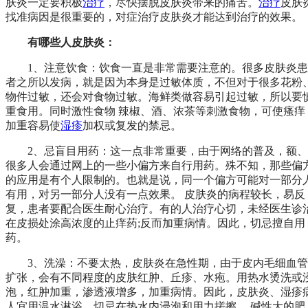
肤炎一定要积极
治疗
，尽快摆脱皮肤炎带来的痛苦。
治疗
皮肤
找准病因是很重要的，对症治疗皮肤炎才能达到治疗的效果。
有哪些人皮肤炎：
1、注意饮食：饮食一直是非常需要注意的。很多皮肤炎患
者之所以发病，就是因为本身是过敏体质，不但对于很多花粉
物件过敏，还会对食物过敏。海鲜类做容易引起过敏，所以要
重食用。同时激性食物 辣椒、酒、浓茶等刺激食物，可使瘙痒
加重容易使
湿疹
加权或复发的禁忌。
2、忌盲目用药：这一点非常重要，由于网络的普及，额、
很多人会通过网上的一些小偏方来自行用药。殊不知，那些偏
的应用是有个人限制的。也就是说，同一个偏方可能对一部分
有用，对另一部分人没有一点效果。 皮肤炎的病程较长，易反
复，患者要配合医生耐心治疗。有的人治疗心切，未经医生诊
在皮损处涂高浓度的止痒药;反而加重病情。因此，切忌擅自用
药。
3、洗澡：不要太热，皮肤炎在急性期，由于皮内毛细血管
扩张，会有不同程度的皮肤红肿、丘疹、水疱。用热水烫洗或
泡，红肿加重，渗透液增多，加重病情。因此，皮肤炎、湿疹
人宜用温水淋浴，切忌在热水内浸泡和用力搓擦。 碱性大的肥