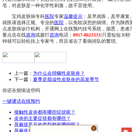
皂，对皮肤是一种化学性刺激，故不宜使用。
宝鸡皮肤病专科
医院
专家
温馨提示
：及早就医，及早康复
就医请选择正规、专业的
医院
，以免耽误您的病情。作为陕西
点皮肤病诊疗机构，开通网上在线预约挂号系统，据悉，患者
要点击在线
咨询
或拨打
咨询
电话：
0917-8623333
!只需短短30秒
钟就可以轻松挂上专家号，而且省去了看病排队的繁琐。
上一篇：
为什么会得螨性皮肤炎？
下一篇：
夏季是脂溢性皮肤炎的高发季节
你还在烦恼这些吗
一键通话
在线预约
接触性皮炎都有哪些症状呢？
皮炎的主要症状都有哪些？
荨麻疹常见的类型都有哪些呢？
荨麻疹患者的注意事项都有哪些？