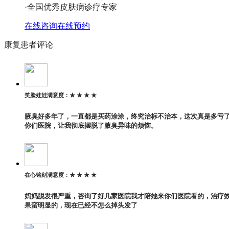
·全国优秀皮肤病诊疗专家
在线咨询
在线预约
康复患者评论
笑脸娃娃
满意度：
★ ★ ★ ★
腋臭好多年了，一直都是买药涂涂，终究治标不治本，这次真是多亏
你们医院，让我彻底摆脱了腋臭异味的烦恼。
在心铭刻
满意度：
★ ★ ★ ★
妈妈脱发很严重，咨询了好几家医院我才陪她来你们医院看的，治疗
果蛮明显的，现在已经不怎么掉头发了