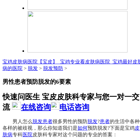
宝鸡皮肤病医院【宝皮】_宝鸡专业看皮肤病医院_宝鸡最好皮
病的医院
>
脱发
>
脱发预防
>
男性患者预防脱发的6要素
快速问医生 宝皮皮肤科专家与您一对一交
流
在线咨询
电话咨询
男人怎么
脱发
患者
很多男性的预防
脱发
?
患者
的生活中各种
各样的被歧视，那么你知道我们是
如何
预防脱发?下面是宝鸡
皮
肤病
专科
医院
皮肤科专家对这个问题的专业的答案：