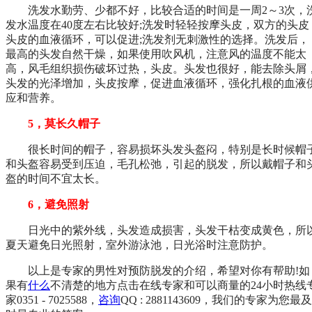
洗发水勤劳、少都不好，比较合适的时间是一周2～3次，
发水温度在40度左右比较好;洗发时轻轻按摩头皮，双方的头皮
头皮的血液循环，可以促进;洗发剂无刺激性的选择。洗发后，
最高的头发自然干燥，如果使用吹风机，注意风的温度不能太
高，风毛组织损伤破坏过热，头皮。头发也很好，能去除头屑
头发的光泽增加，头皮按摩，促进血液循环，强化扎根的血液
应和营养。
5，莫长久帽子
很长时间的帽子，容易损坏头发头盔闷，特别是长时候帽
和头盔容易受到压迫，毛孔松弛，引起的脱发，所以戴帽子和
盔的时间不宜太长。
6，避免照射
日光中的紫外线，头发造成损害，头发干枯变成黄色，所
夏天避免日光照射，室外游泳池，日光浴时注意防护。
以上是专家的男性对预防脱发的介绍，希望对你有帮助!如
果有
什么
不清楚的地方点击在线专家和可以商量的24小时热线
家0351 - 7025588，
咨询
QQ : 2881143609，我们的专家为您最及