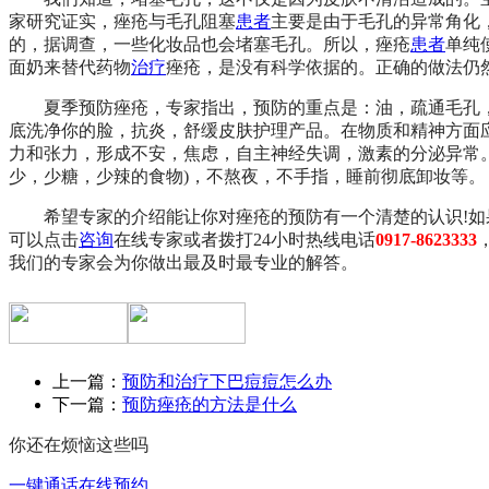
家研究证实，痤疮与毛孔阻塞
患者
主要是由于毛孔的异常角化
的，据调查，一些化妆品也会堵塞毛孔。所以，痤疮
患者
单纯
面奶来替代药物
治疗
痤疮，是没有科学依据的。正确的做法仍
夏季预防痤疮，专家指出，预防的重点是：油，疏通毛孔，
底洗净你的脸，抗炎，舒缓皮肤护理产品。在物质和精神方面
力和张力，形成不安，焦虑，自主神经失调，激素的分泌异常
少，少糖，少辣的食物)，不熬夜，不手指，睡前彻底卸妆等。
希望专家的介绍能让你对痤疮的预防有一个清楚的认识!如
可以点击
咨询
在线专家或者拨打24小时热线电话
0917-8623333
我们的专家会为你做出最及时最专业的解答。
上一篇：
预防和治疗下巴痘痘怎么办
下一篇：
预防痤疮的方法是什么
你还在烦恼这些吗
一键通话
在线预约