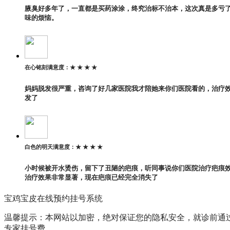
腋臭好多年了，一直都是买药涂涂，终究治标不治本，这次真是多亏
味的烦恼。
在心铭刻
满意度：
★ ★ ★ ★
妈妈脱发很严重，咨询了好几家医院我才陪她来你们医院看的，治疗
发了
白色的明天
满意度：
★ ★ ★ ★
小时候被开水烫伤，留下了丑陋的疤痕，听同事说你们医院治疗疤痕
治疗效果非常显著，现在疤痕已经完全消失了
宝鸡宝皮在线预约挂号系统
温馨提示：本网站以加密，绝对保证您的隐私安全，就诊前通
专家挂号费。